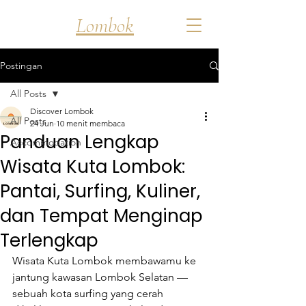
Discover
Lombok
Postingan
All Posts
Discover Lombok
All Posts
24 Jun
10 menit membaca
Panduan Lengkap
Accommodation
Wisata Kuta Lombok:
Pantai, Surfing, Kuliner,
dan Tempat Menginap
Terlengkap
Wisata Kuta Lombok membawamu ke 
jantung kawasan Lombok Selatan — 
sebuah kota surfing yang cerah 