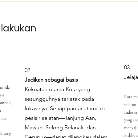
ilakukan
03
02
Jelaj
Jadikan sebagai basis
emiliki
Kekuatan utama Kuta yang
isi
Kuta mem
sesungguhnya terletak pada
Lombok,
selatan
lokasinya. Setiap pantai utama di
a
Indonesi
pesisir selatan—Tanjung Aan,
n di
yang and
Mawun, Selong Belanak, dan
menyaji
k yang
Fishbone
Gerupuk—dapat dijangkau dalam