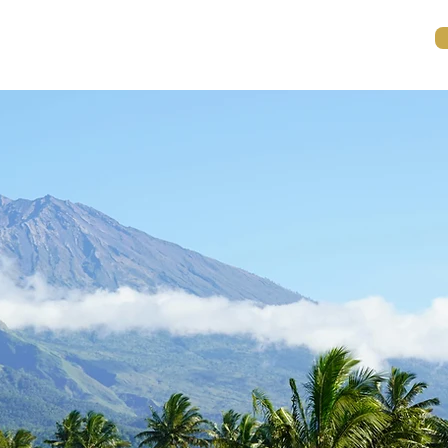
ons
Experiences
Islands
Guides