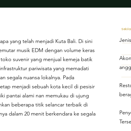
Sekila
Jeni
pa yang telah menjadi Kuta Bali. Di sini
memutar musik EDM dengan volume keras
Akom
n toko suvenir yang menjual kemeja batik
angg
a infrastruktur pariwisata yang memadati
an segala nuansa lokalnya. Pada
Rest
tap menjadi sebuah kota kecil di pesisir
ber
ki pantai alami nan memukau di ujung
kan beberapa titik selancar terbaik di
Peny
anya dalam 20 menit berkendara ke segala
Terse