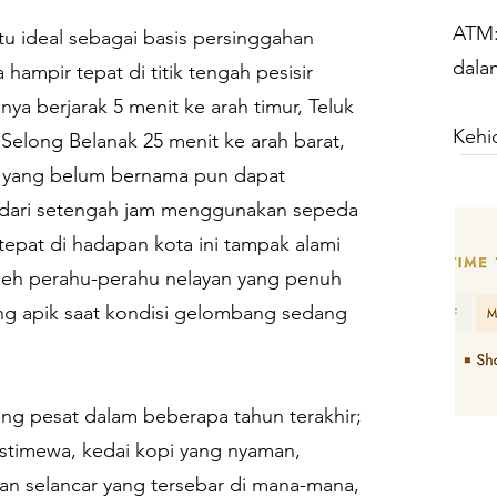
ATM:
tu ideal sebagai basis persinggahan
dala
 hampir tepat di titik tengah pesisir
nya berjarak 5 menit ke arah timur, Teluk
Kehi
Selong Belanak 25 menit ke arah barat,
i yang belum bernama pun dapat
 dari setengah jam menggunakan sepeda
tepat di hadapan kota ini tampak alami
 oleh perahu-perahu nelayan yang penuh
ng apik saat kondisi gelombang sedang
ang pesat dalam beberapa tahun terakhir;
 istimewa, kedai kopi yang nyaman,
n selancar yang tersebar di mana-mana,